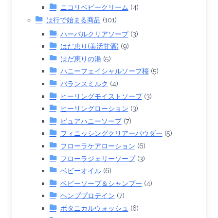
ニコリベビークリーム
(4)
は行で始まる商品
(101)
ハーバルクリアソープ
(3)
はだ恵り(美活甘酒)
(9)
はだ恵りの湯
(5)
ハニーフェイシャルソープ桜
(5)
バランスミルク
(4)
ヒーリングモイストソープ
(3)
ヒーリングローション
(3)
ピュアハニーソープ
(7)
フィニッシングクリアーパウダー
(5)
フローラケアローション
(6)
フローラジェリーソープ
(3)
ベビーオイル
(6)
ベビーソープ＆シャンプー
(4)
ヘンププロテイン
(7)
ボタニカルウォッシュ
(6)