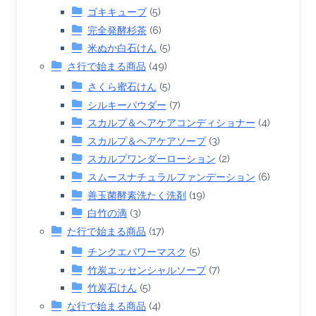
ゴキキューブ
(5)
完全発酵杉茶
(6)
米ぬか白石けん
(5)
さ行で始まる商品
(49)
さくら蜜石けん
(5)
シルキーパウダー
(7)
スカルプ＆ヘアケアコンディショナー
(4)
スカルプ＆ヘアケアソープ
(3)
スカルプワンダーローション
(2)
スムースナチュラルファンデーション
(6)
善玉菌酵素洗たく洗剤
(19)
白竹の滴
(3)
た行で始まる商品
(17)
チンクエパワーマスク
(5)
竹炭エッセンシャルソープ
(7)
竹炭石けん
(5)
な行で始まる商品
(4)