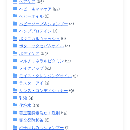
ヘアケア
(65)
ベビー＆ママケア
(52)
ベビーオイル
(6)
ベビーソープ＆シャンプー
(4)
ヘンププロテイン
(7)
ボタニカルウォッシュ
(6)
ボタニックセバムオイル
(4)
ボディケア
(63)
マルチミネラルビタミン
(11)
メイクアップ
(51)
モイストクレンジングオイル
(5)
ラスターアイ
(3)
リンス・コンディショナー
(9)
乳液
(4)
化粧水
(19)
善玉菌酵素洗たく洗剤
(19)
完全発酵杉茶
(6)
柚子はちみつシャンプー
(7)