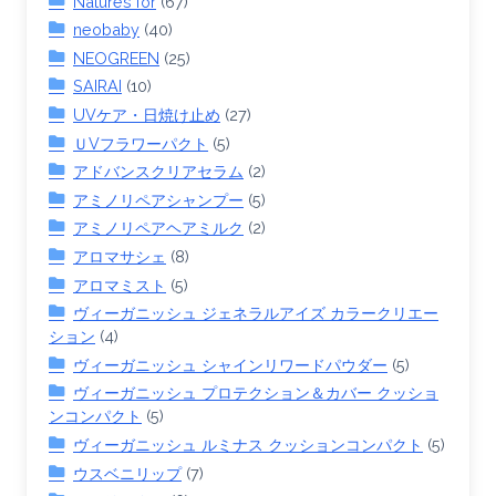
Natures for
(67)
neobaby
(40)
NEOGREEN
(25)
SAIRAI
(10)
UVケア・日焼け止め
(27)
ＵVフラワーパクト
(5)
アドバンスクリアセラム
(2)
アミノリペアシャンプー
(5)
アミノリペアヘアミルク
(2)
アロマサシェ
(8)
アロマミスト
(5)
ヴィーガニッシュ ジェネラルアイズ カラークリエー
ション
(4)
ヴィーガニッシュ シャインリワードパウダー
(5)
ヴィーガニッシュ プロテクション＆カバー クッショ
ンコンパクト
(5)
ヴィーガニッシュ ルミナス クッションコンパクト
(5)
ウスベニリップ
(7)