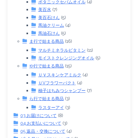
ボタニックセバムオイル
(4)
美百水
(7)
美百石けん
(5)
馬油クリーム
(4)
馬油石けん
(5)
ま行で始まる商品
(16)
マルチミネラルビタミン
(11)
モイストクレンジングオイル
(5)
や行で始まる商品
(15)
ＵＶスキンケアミルク
(4)
ＵVフラワーパクト
(4)
柚子はちみつシャンプー
(7)
ら行で始まる商品
(3)
ラスターアイ
(3)
03.お届けについて
(8)
04.お支払いについて
(3)
05.返品・交換について
(4)