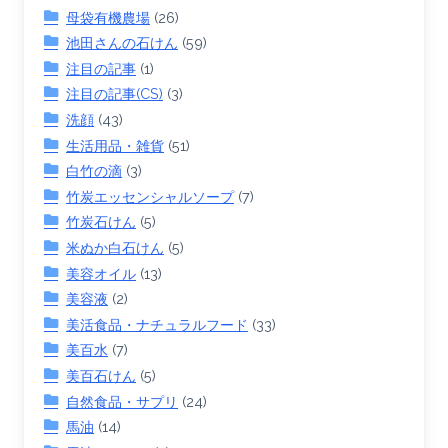
母袋有機農場
(26)
池田さんの石けん
(59)
注目の記事
(1)
注目の記事(CS)
(3)
洗顔
(43)
生活用品・雑貨
(51)
白竹の滴
(3)
竹炭エッセンシャルソープ
(7)
竹炭石けん
(5)
米ぬか白石けん
(5)
美容オイル
(13)
美容液
(2)
美活食品・ナチュラルフード
(33)
美百水
(7)
美百石けん
(5)
自然食品・サプリ
(24)
馬油
(14)