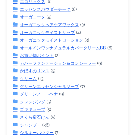
エコリュクス
(6)
エッセンスパウダーチーク
(6)
オーガニータ
(9)
オーガニックヘアケアワックス
(3)
オーガニックモイストリップ
(4)
オーガニックモイストローション
(3)
オールインワンナチュラルカバークリームBB
(6)
お買い物ポイント
(2)
カバーファンデーション＆コンシーラー
(9)
かぼすのリンス
(5)
クリーム
(13)
グリーンエッセンシャルソープ
(7)
グリーンノートヘナ
(9)
クレンジング
(5)
ゴキキューブ
(5)
さくら蜜石けん
(5)
シャンプー
(36)
シルキーパウダー
(7)