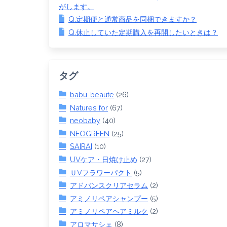
がします。
Q.定期便と通常商品を同梱できますか？
Q.休止していた定期購入を再開したいときは？
タグ
babu-beaute
(26)
Natures for
(67)
neobaby
(40)
NEOGREEN
(25)
SAIRAI
(10)
UVケア・日焼け止め
(27)
ＵVフラワーパクト
(5)
アドバンスクリアセラム
(2)
アミノリペアシャンプー
(5)
アミノリペアヘアミルク
(2)
アロマサシェ
(8)