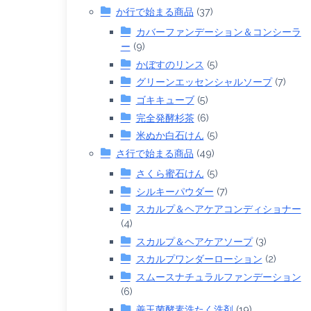
か行で始まる商品
(37)
カバーファンデーション＆コンシーラ
ー
(9)
かぼすのリンス
(5)
グリーンエッセンシャルソープ
(7)
ゴキキューブ
(5)
完全発酵杉茶
(6)
米ぬか白石けん
(5)
さ行で始まる商品
(49)
さくら蜜石けん
(5)
シルキーパウダー
(7)
スカルプ＆ヘアケアコンディショナー
(4)
スカルプ＆ヘアケアソープ
(3)
スカルプワンダーローション
(2)
スムースナチュラルファンデーション
(6)
善玉菌酵素洗たく洗剤
(19)