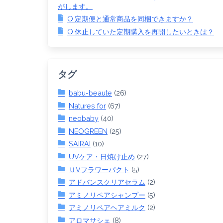
がします。
Q.定期便と通常商品を同梱できますか？
Q.休止していた定期購入を再開したいときは？
タグ
babu-beaute
(26)
Natures for
(67)
neobaby
(40)
NEOGREEN
(25)
SAIRAI
(10)
UVケア・日焼け止め
(27)
ＵVフラワーパクト
(5)
アドバンスクリアセラム
(2)
アミノリペアシャンプー
(5)
アミノリペアヘアミルク
(2)
アロマサシェ
(8)