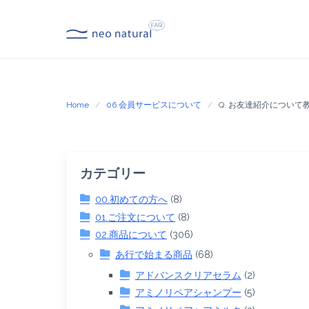
Skip
to
content
Home
06.会員サービスについて
Q. お友達紹介について
カテゴリー
00.初めての方へ
(8)
01.ご注文について
(8)
02.商品について
(306)
あ行で始まる商品
(68)
アドバンスクリアセラム
(2)
アミノリペアシャンプー
(5)