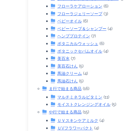
フローラケアローション
(6)
フローラジェリーソープ
(3)
ベビーオイル
(6)
ベビーソープ＆シャンプー
(4)
ヘンププロテイン
(7)
ボタニカルウォッシュ
(6)
ボタニックセバムオイル
(4)
美百水
(7)
美百石けん
(5)
馬油クリーム
(4)
馬油石けん
(5)
ま行で始まる商品
(16)
マルチミネラルビタミン
(11)
モイストクレンジングオイル
(5)
や行で始まる商品
(15)
ＵＶスキンケアミルク
(4)
ＵVフラワーパクト
(4)