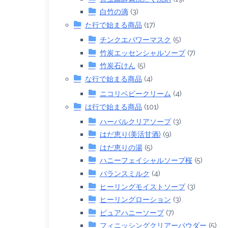
白竹の滴
(3)
た行で始まる商品
(17)
チンクエパワーマスク
(5)
竹炭エッセンシャルソープ
(7)
竹炭石けん
(5)
な行で始まる商品
(4)
ニコリベビークリーム
(4)
は行で始まる商品
(101)
ハーバルクリアソープ
(3)
はだ恵り(美活甘酒)
(9)
はだ恵りの湯
(5)
ハニーフェイシャルソープ桜
(5)
バランスミルク
(4)
ヒーリングモイストソープ
(3)
ヒーリングローション
(3)
ピュアハニーソープ
(7)
フィニッシングクリアーパウダー
(5)