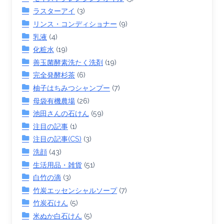
ラスターアイ
(3)
リンス・コンディショナー
(9)
乳液
(4)
化粧水
(19)
善玉菌酵素洗たく洗剤
(19)
完全発酵杉茶
(6)
柚子はちみつシャンプー
(7)
母袋有機農場
(26)
池田さんの石けん
(59)
注目の記事
(1)
注目の記事(CS)
(3)
洗顔
(43)
生活用品・雑貨
(51)
白竹の滴
(3)
竹炭エッセンシャルソープ
(7)
竹炭石けん
(5)
米ぬか白石けん
(5)