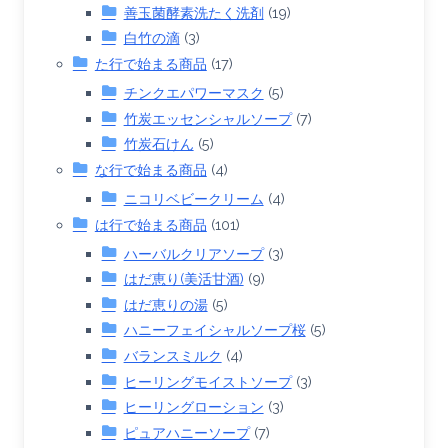
善玉菌酵素洗たく洗剤
(19)
白竹の滴
(3)
た行で始まる商品
(17)
チンクエパワーマスク
(5)
竹炭エッセンシャルソープ
(7)
竹炭石けん
(5)
な行で始まる商品
(4)
ニコリベビークリーム
(4)
は行で始まる商品
(101)
ハーバルクリアソープ
(3)
はだ恵り(美活甘酒)
(9)
はだ恵りの湯
(5)
ハニーフェイシャルソープ桜
(5)
バランスミルク
(4)
ヒーリングモイストソープ
(3)
ヒーリングローション
(3)
ピュアハニーソープ
(7)