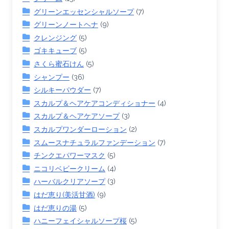
グリーンエッセンシャルソープ
(7)
グリーンノートヘナ
(9)
クレンジング
(5)
ゴキキューブ
(5)
さくら蜜石けん
(5)
シャンプー
(36)
シルキーパウダー
(7)
スカルプ＆ヘアケアコンディショナー
(4)
スカルプ＆ヘアケアソープ
(3)
スカルプワンダーローション
(2)
スムースナチュラルファンデーション
(7)
チンクエパワーマスク
(5)
ニコリベビークリーム
(4)
ハーバルクリアソープ
(3)
はだ恵り(美活甘酒)
(9)
はだ恵りの湯
(5)
ハニーフェイシャルソープ桜
(5)