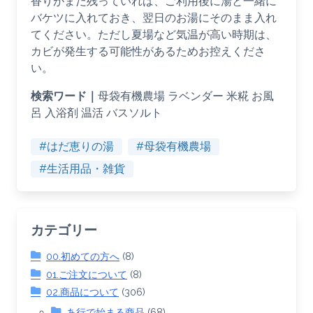
香りがまだ残っていれば、ご利用後に湯と一緒に
バケツに入れておき、翌日のお湯にそのまま入れ
てください。ただし夏場など気温が高い時期は、
カビが発生する可能性があるためお控えくださ
い。
検索ワード｜
母袋有機農場 ラベンダー 米糀 お風
呂 入浴剤 温活 バスソルト
#はだ恵りの湯
#母袋有機農場
#生活用品・雑貨
カテゴリー
00.初めての方へ
(8)
01.ご注文について
(8)
02.商品について
(306)
あ行で始まる商品
(68)