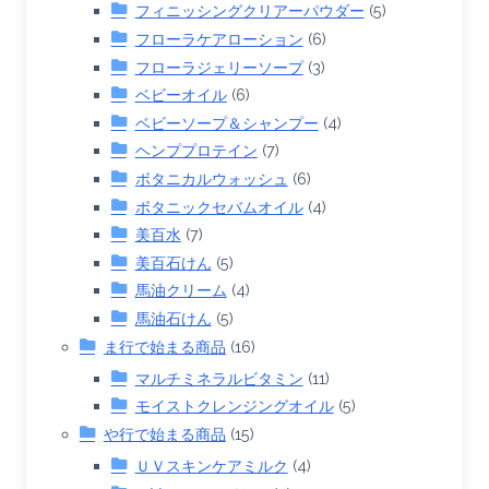
フィニッシングクリアーパウダー
(5)
フローラケアローション
(6)
フローラジェリーソープ
(3)
ベビーオイル
(6)
ベビーソープ＆シャンプー
(4)
ヘンププロテイン
(7)
ボタニカルウォッシュ
(6)
ボタニックセバムオイル
(4)
美百水
(7)
美百石けん
(5)
馬油クリーム
(4)
馬油石けん
(5)
ま行で始まる商品
(16)
マルチミネラルビタミン
(11)
モイストクレンジングオイル
(5)
や行で始まる商品
(15)
ＵＶスキンケアミルク
(4)