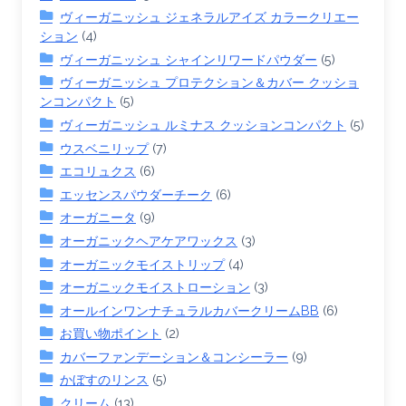
ヴィーガニッシュ ジェネラルアイズ カラークリエー
ション
(4)
ヴィーガニッシュ シャインリワードパウダー
(5)
ヴィーガニッシュ プロテクション＆カバー クッショ
ンコンパクト
(5)
ヴィーガニッシュ ルミナス クッションコンパクト
(5)
ウスベニリップ
(7)
エコリュクス
(6)
エッセンスパウダーチーク
(6)
オーガニータ
(9)
オーガニックヘアケアワックス
(3)
オーガニックモイストリップ
(4)
オーガニックモイストローション
(3)
オールインワンナチュラルカバークリームBB
(6)
お買い物ポイント
(2)
カバーファンデーション＆コンシーラー
(9)
かぼすのリンス
(5)
クリーム
(13)