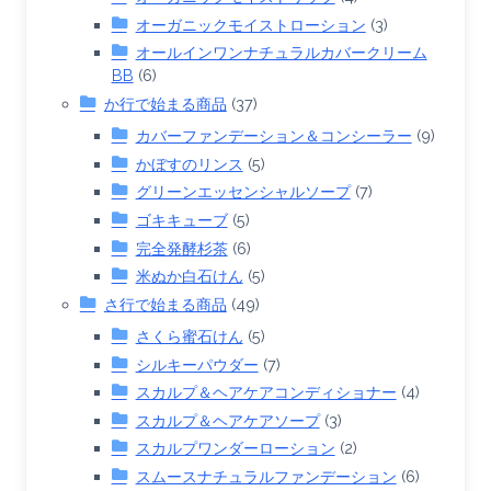
オーガニックモイストローション
(3)
オールインワンナチュラルカバークリーム
BB
(6)
か行で始まる商品
(37)
カバーファンデーション＆コンシーラー
(9)
かぼすのリンス
(5)
グリーンエッセンシャルソープ
(7)
ゴキキューブ
(5)
完全発酵杉茶
(6)
米ぬか白石けん
(5)
さ行で始まる商品
(49)
さくら蜜石けん
(5)
シルキーパウダー
(7)
スカルプ＆ヘアケアコンディショナー
(4)
スカルプ＆ヘアケアソープ
(3)
スカルプワンダーローション
(2)
スムースナチュラルファンデーション
(6)