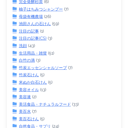
完全発酵杉茶
(6)
柚子はちみつシャンプー
(7)
母袋有機農場
(26)
池田さんの石けん
(59)
注目の記事
(1)
注目の記事(CS)
(3)
洗顔
(43)
生活用品・雑貨
(51)
白竹の滴
(3)
竹炭エッセンシャルソープ
(7)
竹炭石けん
(5)
米ぬか白石けん
(5)
美容オイル
(13)
美容液
(2)
美活食品・ナチュラルフード
(33)
美百水
(7)
美百石けん
(5)
自然食品・サプリ
(24)