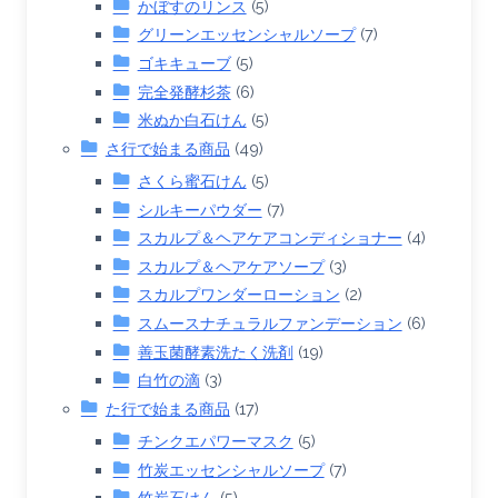
かぼすのリンス
(5)
グリーンエッセンシャルソープ
(7)
ゴキキューブ
(5)
完全発酵杉茶
(6)
米ぬか白石けん
(5)
さ行で始まる商品
(49)
さくら蜜石けん
(5)
シルキーパウダー
(7)
スカルプ＆ヘアケアコンディショナー
(4)
スカルプ＆ヘアケアソープ
(3)
スカルプワンダーローション
(2)
スムースナチュラルファンデーション
(6)
善玉菌酵素洗たく洗剤
(19)
白竹の滴
(3)
た行で始まる商品
(17)
チンクエパワーマスク
(5)
竹炭エッセンシャルソープ
(7)
竹炭石けん
(5)