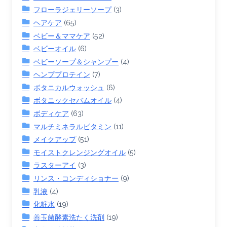
フローラジェリーソープ
(3)
ヘアケア
(65)
ベビー＆ママケア
(52)
ベビーオイル
(6)
ベビーソープ＆シャンプー
(4)
ヘンププロテイン
(7)
ボタニカルウォッシュ
(6)
ボタニックセバムオイル
(4)
ボディケア
(63)
マルチミネラルビタミン
(11)
メイクアップ
(51)
モイストクレンジングオイル
(5)
ラスターアイ
(3)
リンス・コンディショナー
(9)
乳液
(4)
化粧水
(19)
善玉菌酵素洗たく洗剤
(19)