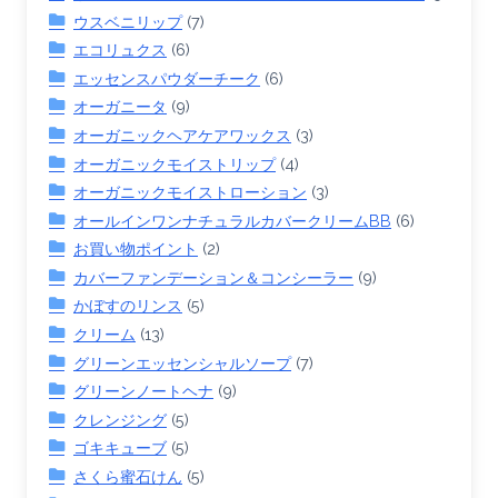
ウスベニリップ
(7)
エコリュクス
(6)
エッセンスパウダーチーク
(6)
オーガニータ
(9)
オーガニックヘアケアワックス
(3)
オーガニックモイストリップ
(4)
オーガニックモイストローション
(3)
オールインワンナチュラルカバークリームBB
(6)
お買い物ポイント
(2)
カバーファンデーション＆コンシーラー
(9)
かぼすのリンス
(5)
クリーム
(13)
グリーンエッセンシャルソープ
(7)
グリーンノートヘナ
(9)
クレンジング
(5)
ゴキキューブ
(5)
さくら蜜石けん
(5)