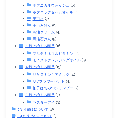
ボタニカルウォッシュ
(6)
ボタニックセバムオイル
(4)
美百水
(7)
美百石けん
(5)
馬油クリーム
(4)
馬油石けん
(5)
ま行で始まる商品
(16)
マルチミネラルビタミン
(11)
モイストクレンジングオイル
(5)
や行で始まる商品
(15)
ＵＶスキンケアミルク
(4)
ＵVフラワーパクト
(4)
柚子はちみつシャンプー
(7)
ら行で始まる商品
(3)
ラスターアイ
(3)
03.お届けについて
(8)
04.お支払いについて
(3)