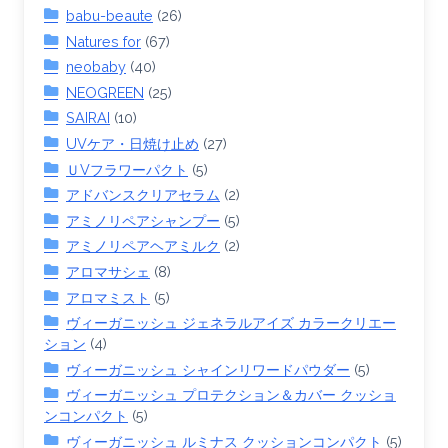
babu-beaute
(26)
Natures for
(67)
neobaby
(40)
NEOGREEN
(25)
SAIRAI
(10)
UVケア・日焼け止め
(27)
ＵVフラワーパクト
(5)
アドバンスクリアセラム
(2)
アミノリペアシャンプー
(5)
アミノリペアヘアミルク
(2)
アロマサシェ
(8)
アロマミスト
(5)
ヴィーガニッシュ ジェネラルアイズ カラークリエー
ション
(4)
ヴィーガニッシュ シャインリワードパウダー
(5)
ヴィーガニッシュ プロテクション＆カバー クッショ
ンコンパクト
(5)
ヴィーガニッシュ ルミナス クッションコンパクト
(5)