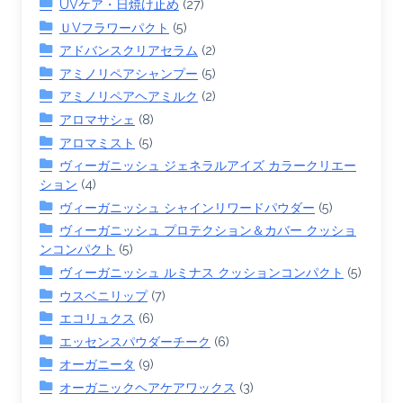
UVケア・日焼け止め
(27)
ＵVフラワーパクト
(5)
アドバンスクリアセラム
(2)
アミノリペアシャンプー
(5)
アミノリペアヘアミルク
(2)
アロマサシェ
(8)
アロマミスト
(5)
ヴィーガニッシュ ジェネラルアイズ カラークリエー
ション
(4)
ヴィーガニッシュ シャインリワードパウダー
(5)
ヴィーガニッシュ プロテクション＆カバー クッショ
ンコンパクト
(5)
ヴィーガニッシュ ルミナス クッションコンパクト
(5)
ウスベニリップ
(7)
エコリュクス
(6)
エッセンスパウダーチーク
(6)
オーガニータ
(9)
オーガニックヘアケアワックス
(3)