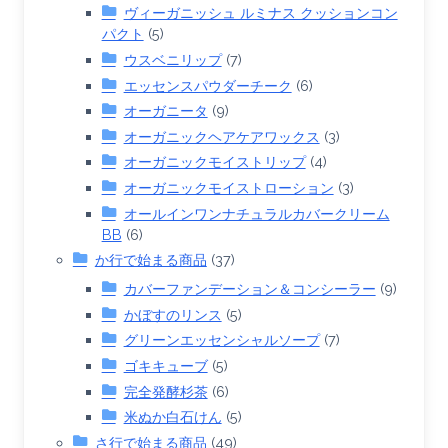
ヴィーガニッシュ ルミナス クッションコン
パクト
(5)
ウスベニリップ
(7)
エッセンスパウダーチーク
(6)
オーガニータ
(9)
オーガニックヘアケアワックス
(3)
オーガニックモイストリップ
(4)
オーガニックモイストローション
(3)
オールインワンナチュラルカバークリーム
BB
(6)
か行で始まる商品
(37)
カバーファンデーション＆コンシーラー
(9)
かぼすのリンス
(5)
グリーンエッセンシャルソープ
(7)
ゴキキューブ
(5)
完全発酵杉茶
(6)
米ぬか白石けん
(5)
さ行で始まる商品
(49)