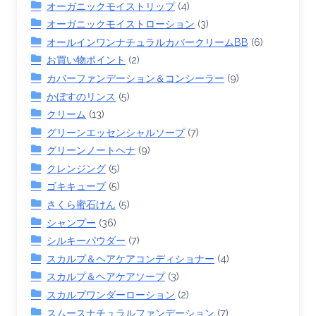
オーガニックモイストリップ
(4)
オーガニックモイストローション
(3)
オールインワンナチュラルカバークリームBB
(6)
お買い物ポイント
(2)
カバーファンデーション＆コンシーラー
(9)
かぼすのリンス
(5)
クリーム
(13)
グリーンエッセンシャルソープ
(7)
グリーンノートヘナ
(9)
クレンジング
(5)
ゴキキューブ
(5)
さくら蜜石けん
(5)
シャンプー
(36)
シルキーパウダー
(7)
スカルプ＆ヘアケアコンディショナー
(4)
スカルプ＆ヘアケアソープ
(3)
スカルプワンダーローション
(2)
スムースナチュラルファンデーション
(7)