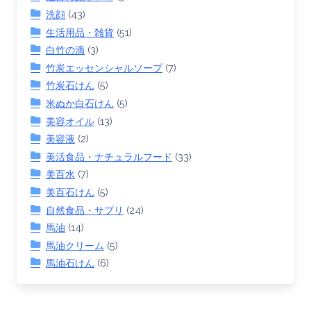
洗顔
(43)
生活用品・雑貨
(51)
白竹の滴
(3)
竹炭エッセンシャルソープ
(7)
竹炭石けん
(5)
米ぬか白石けん
(5)
美容オイル
(13)
美容液
(2)
美活食品・ナチュラルフード
(33)
美百水
(7)
美百石けん
(5)
自然食品・サプリ
(24)
馬油
(14)
馬油クリーム
(5)
馬油石けん
(6)