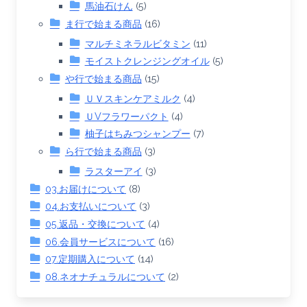
馬油石けん
(5)
ま行で始まる商品
(16)
マルチミネラルビタミン
(11)
モイストクレンジングオイル
(5)
や行で始まる商品
(15)
ＵＶスキンケアミルク
(4)
ＵVフラワーパクト
(4)
柚子はちみつシャンプー
(7)
ら行で始まる商品
(3)
ラスターアイ
(3)
03.お届けについて
(8)
04.お支払いについて
(3)
05.返品・交換について
(4)
06.会員サービスについて
(16)
07.定期購入について
(14)
08.ネオナチュラルについて
(2)