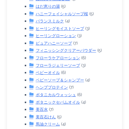
はだ恵りの湯
(5)
ハニーフェイシャルソープ桜
(5)
バランスミルク
(4)
ヒーリングモイストソープ
(3)
ヒーリングローション
(3)
ピュアハニーソープ
(7)
フィニッシングクリアーパウダー
(5)
フローラケアローション
(6)
フローラジェリーソープ
(3)
ベビーオイル
(6)
ベビーソープ＆シャンプー
(4)
ヘンププロテイン
(7)
ボタニカルウォッシュ
(6)
ボタニックセバムオイル
(4)
美百水
(7)
美百石けん
(5)
馬油クリーム
(4)