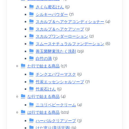
さくら蜜石けん
(5)
シルキーパウダー
(7)
スカルプ＆ヘアケアコンディショナー
(4)
スカルプ＆ヘアケアソープ
(3)
スカルプワンダーローション
(2)
スムースナチュラルファンデーション
(6)
善玉菌酵素洗たく洗剤
(19)
白竹の滴
(3)
た行で始まる商品
(17)
チンクエパワーマスク
(5)
竹炭エッセンシャルソープ
(7)
竹炭石けん
(5)
な行で始まる商品
(4)
ニコリベビークリーム
(4)
は行で始まる商品
(101)
ハーバルクリアソープ
(3)
はだ恵り(美活甘酒)
(9)