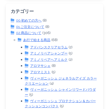
カテゴリー
00.初めての方へ
(8)
01.ご注文について
(8)
02.商品について
(306)
あ行で始まる商品
(68)
アドバンスクリアセラム
(2)
アミノリペアシャンプー
(5)
アミノリペアヘアミルク
(2)
アロマサシェ
(8)
アロマミスト
(5)
ヴィーガニッシュ ジェネラルアイズ カラー
クリエーション
(4)
ヴィーガニッシュ シャインリワードパウダ
ー
(5)
ヴィーガニッシュ プロテクション＆カバー
クッションコンパクト
(5)