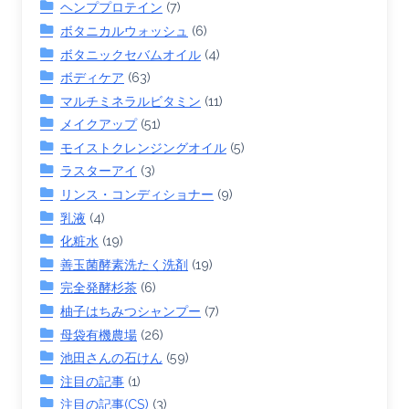
ヘンププロテイン
(7)
ボタニカルウォッシュ
(6)
ボタニックセバムオイル
(4)
ボディケア
(63)
マルチミネラルビタミン
(11)
メイクアップ
(51)
モイストクレンジングオイル
(5)
ラスターアイ
(3)
リンス・コンディショナー
(9)
乳液
(4)
化粧水
(19)
善玉菌酵素洗たく洗剤
(19)
完全発酵杉茶
(6)
柚子はちみつシャンプー
(7)
母袋有機農場
(26)
池田さんの石けん
(59)
注目の記事
(1)
注目の記事(CS)
(3)