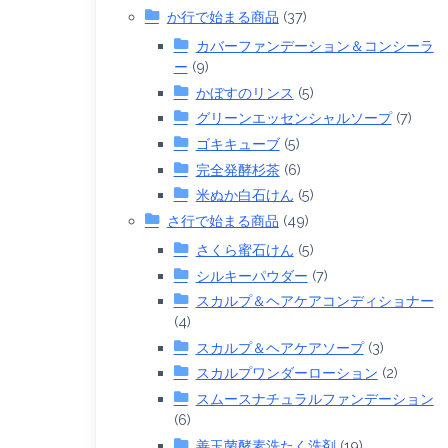
か行で始まる商品
(37)
カバーファンデーション＆コンシーラ
ー
(9)
かぼすのリンス
(5)
グリーンエッセンシャルソープ
(7)
ゴキキューブ
(5)
完全発酵杉茶
(6)
米ぬか白石けん
(5)
さ行で始まる商品
(49)
さくら蜜石けん
(5)
シルキーパウダー
(7)
スカルプ＆ヘアケアコンディショナー
(4)
スカルプ＆ヘアケアソープ
(3)
スカルプワンダーローション
(2)
スムースナチュラルファンデーション
(6)
善玉菌酵素洗たく洗剤
(19)