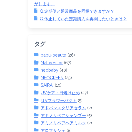
がします。
Q.定期便と通常商品を同梱できますか？
Q.休止していた定期購入を再開したいときは？
タグ
babu-beaute
(26)
Natures for
(67)
neobaby
(40)
NEOGREEN
(25)
SAIRAI
(10)
UVケア・日焼け止め
(27)
ＵVフラワーパクト
(5)
アドバンスクリアセラム
(2)
アミノリペアシャンプー
(5)
アミノリペアヘアミルク
(2)
アロマサシェ
(8)