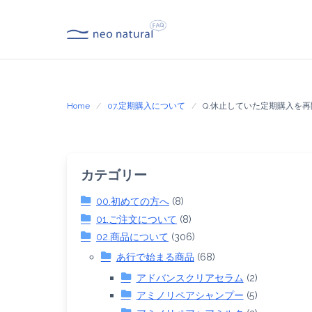
Skip
to
content
Home
07.定期購入について
Q.休止していた定期購入を
カテゴリー
00.初めての方へ
(8)
01.ご注文について
(8)
02.商品について
(306)
あ行で始まる商品
(68)
アドバンスクリアセラム
(2)
アミノリペアシャンプー
(5)