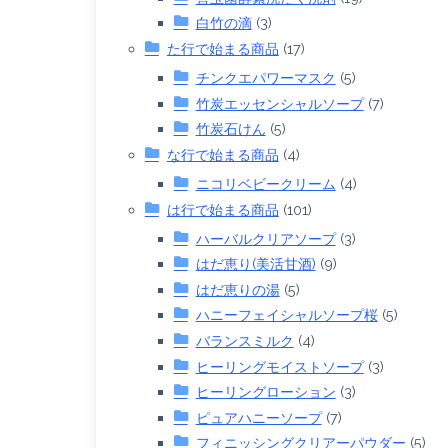
白竹の滴
(3)
た行で始まる商品
(17)
チンクエパワーマスク
(5)
竹炭エッセンシャルソープ
(7)
竹炭石けん
(5)
な行で始まる商品
(4)
ニコリベビークリーム
(4)
は行で始まる商品
(101)
ハーバルクリアソープ
(3)
はだ恵り(美活甘酒)
(9)
はだ恵りの湯
(5)
ハニーフェイシャルソープ桜
(5)
バランスミルク
(4)
ヒーリングモイストソープ
(3)
ヒーリングローション
(3)
ピュアハニーソープ
(7)
フィニッシングクリアーパウダー
(5)