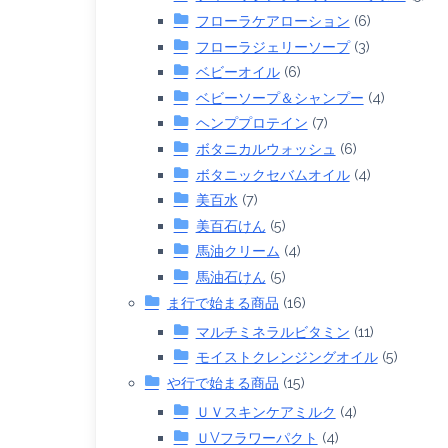
フローラケアローション
(6)
フローラジェリーソープ
(3)
ベビーオイル
(6)
ベビーソープ＆シャンプー
(4)
ヘンププロテイン
(7)
ボタニカルウォッシュ
(6)
ボタニックセバムオイル
(4)
美百水
(7)
美百石けん
(5)
馬油クリーム
(4)
馬油石けん
(5)
ま行で始まる商品
(16)
マルチミネラルビタミン
(11)
モイストクレンジングオイル
(5)
や行で始まる商品
(15)
ＵＶスキンケアミルク
(4)
ＵVフラワーパクト
(4)